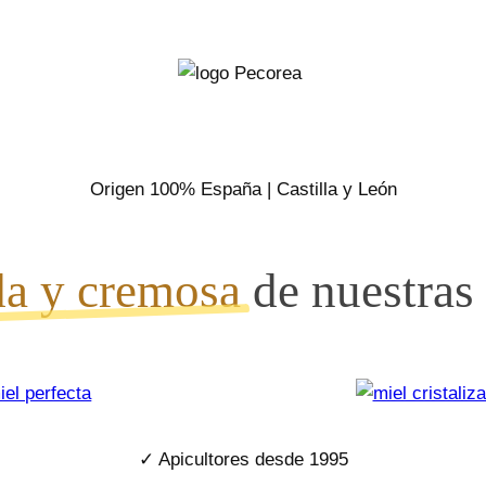
Origen 100% España
| Castilla y León
da y cremosa
de nuestras
✓ Sin mezclas, sin aditivos, sin artificios
✓ Más de 500
✓ Apicultores desde
✓ Producción
✓ Extracción
colmenas propias
limitada
en frío
1995