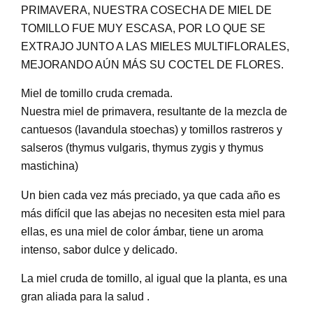
PRIMAVERA, NUESTRA COSECHA DE MIEL DE
l
TOMILLO FUE MUY ESCASA, POR LO QUE SE
o
C
EXTRAJO JUNTO A LAS MIELES MULTIFLORALES,
r
MEJORANDO AÚN MÁS SU COCTEL DE FLORES.
e
m
Miel de tomillo cruda cremada.
a
Nuestra miel de primavera, resultante de la mezcla de
c
cantuesos (lavandula stoechas) y tomillos rastreros y
a
salseros (thymus vulgaris, thymus zygis y thymus
n
mastichina)
t
i
Un bien cada vez más preciado, ya que cada año es
d
más difícil que las abejas no necesiten esta miel para
a
d
ellas, es una miel de color ámbar, tiene un aroma
intenso, sabor dulce y delicado.
La miel cruda de tomillo, al igual que la planta, es una
gran aliada para la salud .