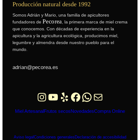
Producción natural desde 1992
Somos Adrián y Mario, una familia de apicultores
Pecorea
fundadores de
, la primera marca de miel crema
que conocemos. Con décadas de experiencia en la
apicultura y la agricultura ecológica, producimos miel,
legumbre y almendra desde nuestro pueblo para el
mundo.
adrian@pecorea.es
Instagram
YouTube
Yelp
Facebook
WhatsApp
Correo electrón
Miel Artesanal
Frutos secos
Novedades
Compra Online
Aviso legal
Condiciones generales
Declaración de accesibilidad