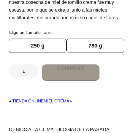
nuestra cosecha de miel de tomillo crema fue muy
escasa, por lo que se extrajo junto a las mieles
multiflorales, mejorando aún más su coctel de flores.
Tamaño Tarro
250 g
780 g
M
COMPRAR
i
e
l
d
e
◂ TIENDA ONLINE
MIEL CREMA
▸
T
o
m
i
DEBIDO A LA CLIMATOLOGIA DE LA PASADA
l