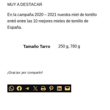
MUY A DESTACAR
En la campaña 2020 – 2021 nuestra miel de tomillo
entró entre las 10 mejores mieles de tomillo de
España.
Atributos
Valor
Tamaño Tarro
250 g, 780 g
¡Gracias por compartir!
Compartir en WhatsApp
Compartir
Compartir en Telegram
Compartir en X
Imprime esta página
Compartir en Pinterest
Compartir en LinkedIn
Envía esta página por correo electrónico