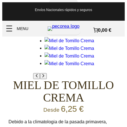
Saltar
Envíos Nacionales rápidos y seguros
al
contenido
0,00 €
MIEL DE TOMILLO
CREMA
6,25
€
Desde
Debido a la climatologia de la pasada primavera,