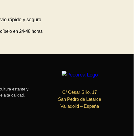
vio rápido y seguro
cíbelo en 24-48 horas
cultura estante y
C/ César Silio, 17
e alta calidad.
San Pedro de Latarce
Valladolid
– España