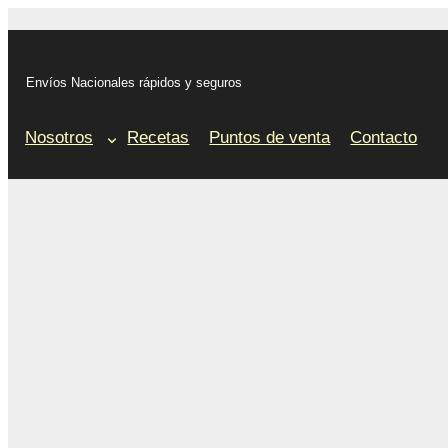
Saltar
al
contenido
Envíos Nacionales rápidos y seguros
Nosotros
Recetas
Puntos de venta
Contacto