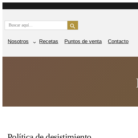
Saltar
al
Botón de búsqueda
contenido
Buscar:
Nosotros
Recetas
Puntos de venta
Contacto
Política de desistimiento