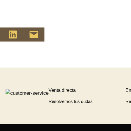
Pinterest
Compartir en LinkedIn
Envía esta página por correo electrónico
Venta directa
En
Resolvemos tus dudas
Re