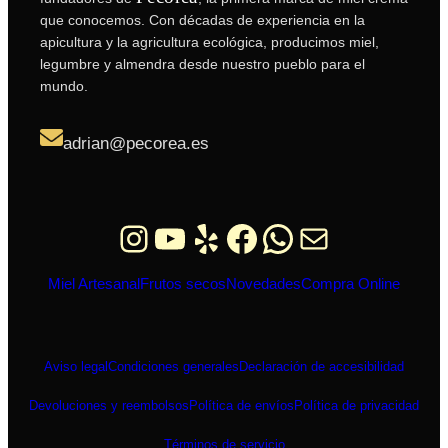
que conocemos. Con décadas de experiencia en la
apicultura y la agricultura ecológica, producimos miel,
legumbre y almendra desde nuestro pueblo para el
mundo.
adrian@pecorea.es
Instagram
YouTube
Yelp
Facebook
WhatsApp
Correo electrón
Miel Artesanal
Frutos secos
Novedades
Compra Online
Aviso legal
Condiciones generales
Declaración de accesibilidad
Devoluciones y reembolsos
Política de envíos
Política de privacidad
Términos de servicio