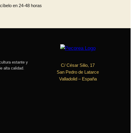
cíbelo en 24-48 horas
cultura estante y
C/ César Silio, 17
e alta calidad.
San Pedro de Latarce
Valladolid
– España