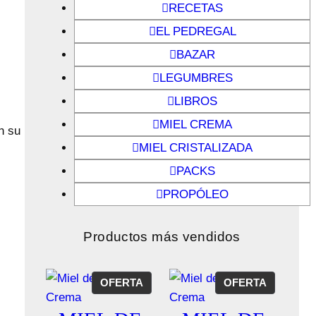
RECETAS
EL PEDREGAL
BAZAR
LEGUMBRES
LIBROS
MIEL CREMA
n su
MIEL CRISTALIZADA
PACKS
PROPÓLEO
Productos
más vendidos
P
P
OFERTA
OFERTA
R
R
O
O