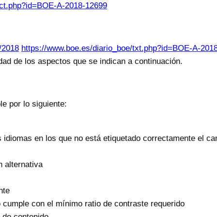
act.php?id=BOE-A-2018-12699
/2018
https://www.boe.es/diario_boe/txt.php?id=BOE-A-201
dad de los aspectos que se indican a continuación.
e por lo siguiente:
os idiomas en los que no está etiquetado correctamente el c
 alternativa
nte
cumple con el mínimo ratio de contraste requerido
 de contenido