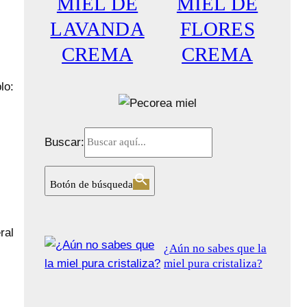
MIEL DE
MIEL DE
D
D
LAVANDA
FLORES
U
U
C
C
CREMA
CREMA
T
T
O
O
lo:
E
E
N
N
O
O
F
F
Buscar:
E
E
R
R
Botón de búsqueda
T
T
A
A
ral
¿Aún no sabes que la
miel pura cristaliza?