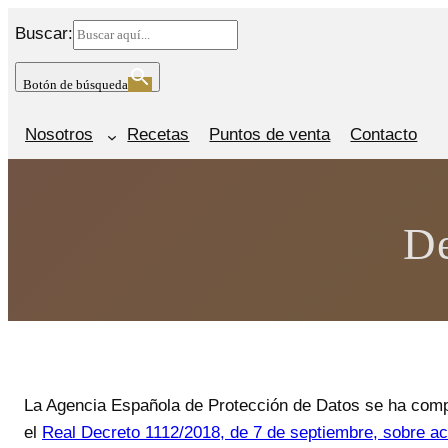
Saltar
Buscar:
al
contenido
Botón de búsqueda
Nosotros
Recetas
Puntos de venta
Contacto
De
La Agencia Española de Protección de Datos se ha comp
el
Real Decreto 1112/2018, de 7 de septiembre, sobre acc