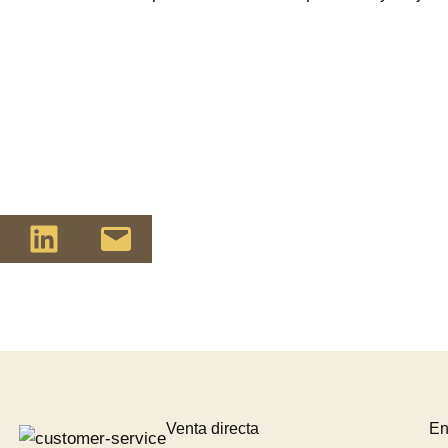
Pinterest
Compartir en LinkedIn
Envía esta página por correo electrónico
Venta directa
En